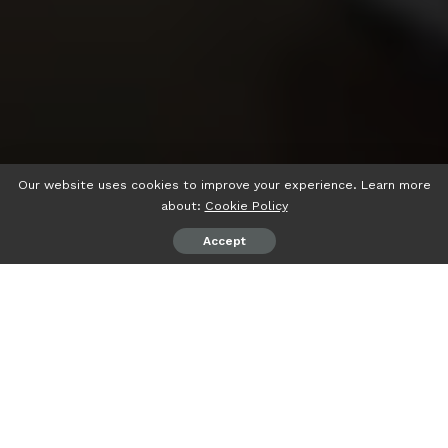
Our website uses cookies to improve your experience. Learn more
about:
Cookie Policy
Accept
psiaceh.or.id/
– Restrukturisasi organisasi semua anak
perusahaan di Holding Perkebunan Nusantara (HPN)
menjadi tiga subholding tinggal menunggu ketuk palu.
Meski sosialisasi sudah massif, SPPN VII sebagai organisasi
wadah pekerja PTPN VII merasa perlu untuk turun