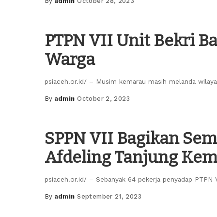
By
admin
October 28, 2023
Posted
by
PTPN VII Unit Bekri B
Warga
psiaceh.or.id/ – Musim kemarau masih melanda wilay
By
admin
October 2, 2023
Posted
by
SPPN VII Bagikan Se
Afdeling Tanjung Kem
psiaceh.or.id/ – Sebanyak 64 pekerja penyadap PTPN 
By
admin
September 21, 2023
Posted
by