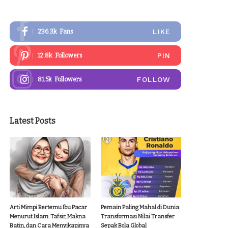
LIKE
236.3k
Fans
PIN
12.8k
Followers
FOLLOW
81.5k
Followers
Latest Posts
Arti Mimpi Bertemu Ibu Pacar
Pemain Paling Mahal di Dunia:
Menurut Islam: Tafsir, Makna
Transformasi Nilai Transfer
Batin, dan Cara Menyikapinya
Sepak Bola Global