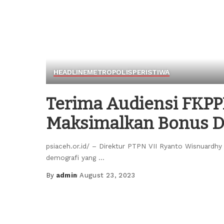
HEADLINE
METROPOLIS
PERISTIWA
Terima Audiensi FKPPI
Maksimalkan Bonus D
psiaceh.or.id/ – Direktur PTPN VII Ryanto Wisnuar
demografi yang
...
By
admin
August 23, 2023
Posted
by