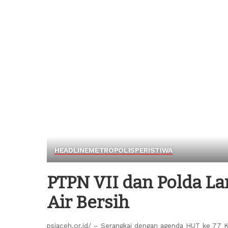
HEADLINE
METROPOLIS
PERISTIWA
PTPN VII dan Polda L
Air Bersih
psiaceh.or.id/ – Serangkai dengan agenda HUT ke 77