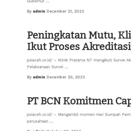
Gubernur
...
By
admin
December 21, 2023
Posted
by
Peningkatan Mutu, Kl
Ikut Proses Akreditasi
psiaceh.or.id/ – Klinik Pratama N7 mengikuti Survei Ak
Pelaksanaan Survei
...
By
admin
December 20, 2023
Posted
by
PT BCN Komitmen Capa
psiaceh.or.id/ – Mengambil momen Hari Sumpah Pem
perusahaan
...