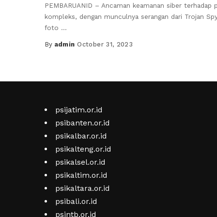
PEMBARUANID – Ancaman keamanan siber terhadap pe
kompleks, dengan munculnya serangan dari Trojan S
foto
...
By
admin
October 31, 2023
Posted
by
psijatim.or.id
psibanten.or.id
psikalbar.or.id
psikalteng.or.id
psikalsel.or.id
psikaltim.or.id
psikaltara.or.id
psibali.or.id
psintb.or.id