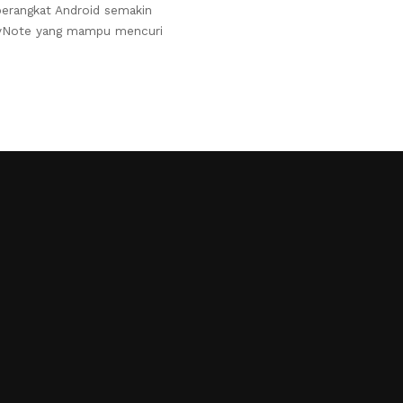
rangkat Android semakin
pyNote yang mampu mencuri