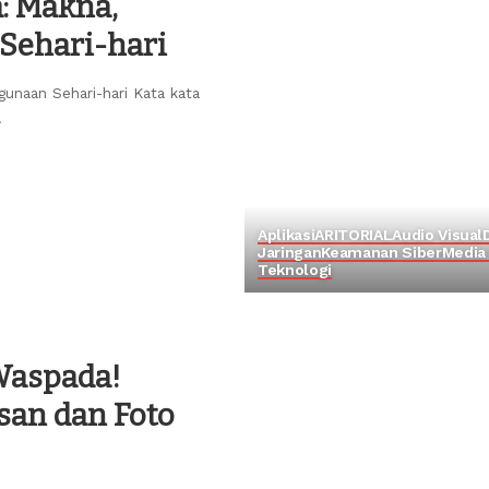
: Makna,
 Sehari-hari
gunaan Sehari-hari Kata kata
.
Aplikasi
ARITORIAL
Audio Visual
Jaringan
Keamanan Siber
Media 
Teknologi
Waspada!
san dan Foto