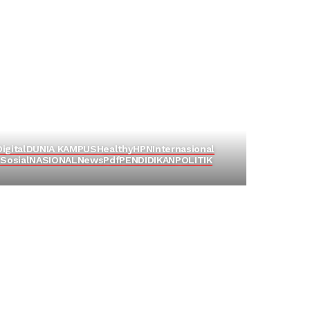
Digital
DUNIA KAMPUS
Healthy
HPN
Internasional
Sosial
NASIONAL
News
Pdf
PENDIDIKAN
POLITIK