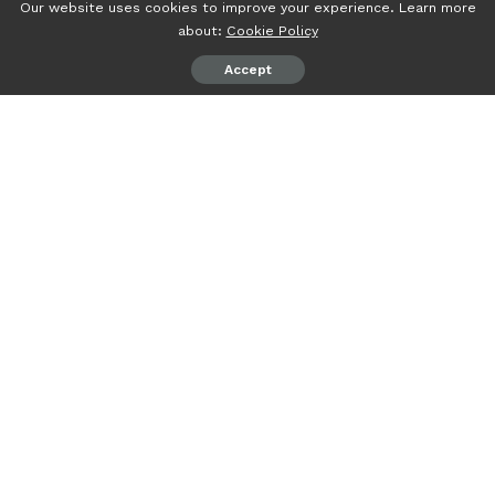
Our website uses cookies to improve your experience. Learn more
about:
Cookie Policy
Accept
psiaceh.or.id/
– Program pertukaran mahasiswa
merupakan salah satu kesempatan emas bagi mahasiswa
Indonesia untuk mengembangkan diri dan menambah
wawasan di luar negeri.
Salah satu program yang paling diminati adalah Indonesian
International Student Mobility Award (IISMA), yang
merupakan bagian dari program Kampus Merdeka dari
Kementerian Pendidikan, Kebudayaan, Riset dan Teknologi
(Kemdikbudristek).
Program IISMA memberikan bantuan biaya kepada
mahasiswa Indonesia yang ingin mengikuti program
mobilitas internasional ke perguruan tinggi dan industri