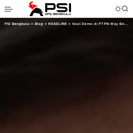
PSI Bengkulu
>
Blog
>
HEADLINE
>
Soal Demo di PTPN Way Berulu, FKPPIB: Tahan Diri, Mari Duduk Satu Meja!