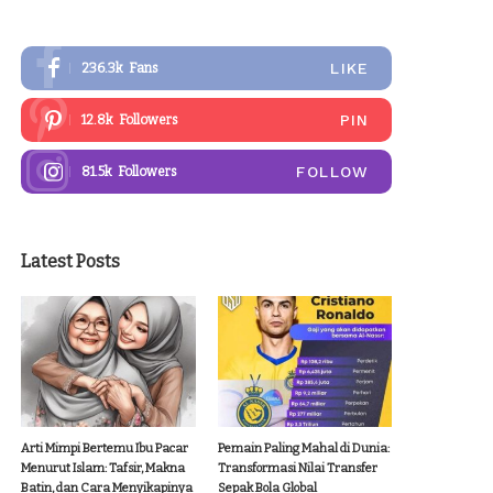
LIKE
236.3k
Fans
PIN
12.8k
Followers
FOLLOW
81.5k
Followers
Latest Posts
Arti Mimpi Bertemu Ibu Pacar
Pemain Paling Mahal di Dunia:
Menurut Islam: Tafsir, Makna
Transformasi Nilai Transfer
Batin, dan Cara Menyikapinya
Sepak Bola Global