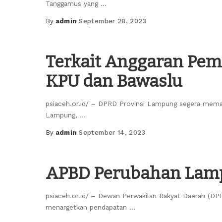
Tanggamus yang
...
By
admin
September 28, 2023
Posted
by
Terkait Anggaran Pem
KPU dan Bawaslu
psiaceh.or.id/ – DPRD Provinsi Lampung segera meman
Lampung,
...
By
admin
September 14, 2023
Posted
by
APBD Perubahan Lamp
psiaceh.or.id/ – Dewan Perwakilan Rakyat Daerah (
menargetkan pendapatan
...