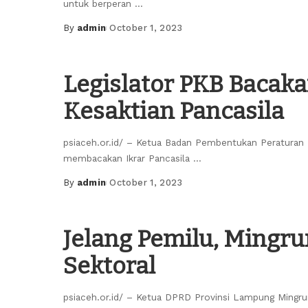
untuk berperan
...
By
admin
October 1, 2023
Posted
by
Legislator PKB Bacakan
Kesaktian Pancasila
psiaceh.or.id/ – Ketua Badan Pembentukan Peratur
membacakan Ikrar Pancasila
...
By
admin
October 1, 2023
Posted
by
Jelang Pemilu, Mingru
Sektoral
psiaceh.or.id/ – Ketua DPRD Provinsi Lampung Mingru