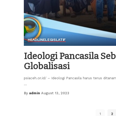
HEADLINE
LEGISLATIF
Ideologi Pancasila Se
Globalisasi
psiaceh.or.id/ – Ideologi Pancasila harus terus ditan
...
By
admin
August 13, 2023
Posted
by
1
2