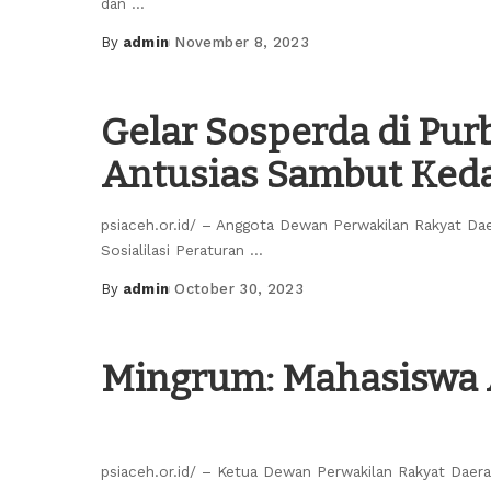
dan
...
By
admin
November 8, 2023
Posted
by
Gelar Sosperda di Pur
Antusias Sambut Ked
psiaceh.or.id/ – Anggota Dewan Perwakilan Rakyat D
Sosialilasi Peraturan
...
By
admin
October 30, 2023
Posted
by
Mingrum: Mahasiswa 
psiaceh.or.id/ – Ketua Dewan Perwakilan Rakyat Da