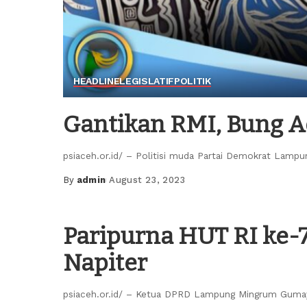
HEADLINE
LEGISLATIF
POLITIK
Gantikan RMI, Bung Ad
psiaceh.or.id/ – Politisi muda Partai Demokrat Lampun
By
admin
August 23, 2023
Posted
by
Paripurna HUT RI ke-7
Napiter
psiaceh.or.id/ – Ketua DPRD Lampung Mingrum Gumay