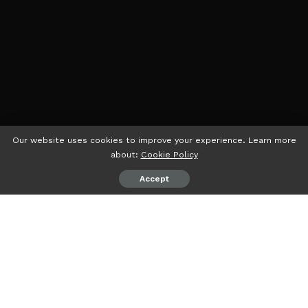
Our website uses cookies to improve your experience. Learn more
about:
Cookie Policy
Accept
psiaceh.or.id/
– Jaringan Perempuan Nahdliyin (JPN)
Provinsi Lampung mendeklarasikan dukungan pada
pasangan nomor urut 1 di Pilpres 2024, Anies Baswedan-
Muhaimin Iskandar (AMIN).