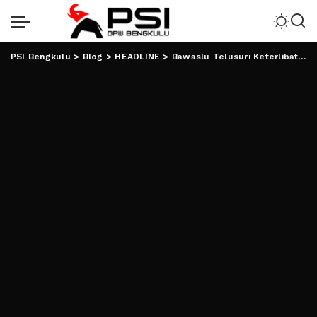
PSI Bengkulu
>
Blog
>
HEADLINE
>
Bawaslu Telusuri Keterlibatan Lurah Pasang APK Anak Walikota