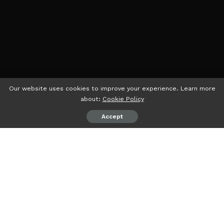
Our website uses cookies to improve your experience. Learn more
about:
Cookie Policy
Accept
psiaceh.or.id/
– Badan Pengawas Pemilu (Bawaslu) Kota
Bandarlampung sedang menelusuri adanya oknum Lurah
yang mengerahkan RT dan Linmas untuk memenangkan
caleg DPR RI Dapil Lampung 1 dari Partai Nasdem,
Rahmawati Herdian.
Ketua Bawaslu Kota Bandarlampung Aprilliwanda