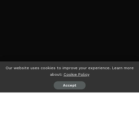
Our website uses cookies to improve your experience. Learn more
about:
Cookie Policy
Accept
psiaceh.or.id/
– Selain menjaga kedaulatan dan
mempertahankan keutuhan Negara, TNI mempunyai tugas
ikut menjaga Stabilitas Nasional.
Salah satu elemen penting dalam menstabilkan tatanan