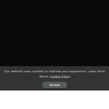
Our website uses cookies to improve your experience. Learn more
about:
Cookie Policy
Accept
psiaceh.or.id/
– Pergerakan Mahasiswa Islam Indonesia
(PMII) Rayon Ekonomi dan Bisnis Islam Komisariat Raden