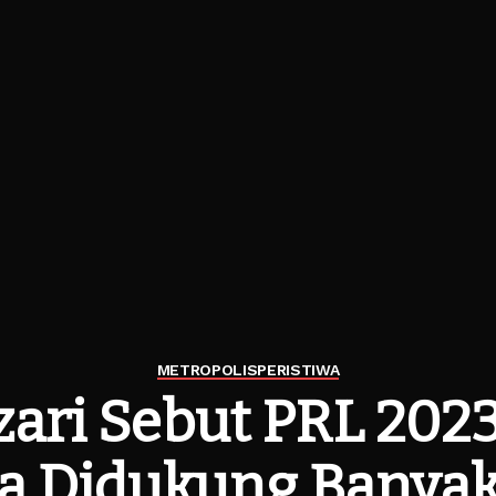
METROPOLIS
PERISTIWA
zari Sebut PRL 202
a Didukung Banyak