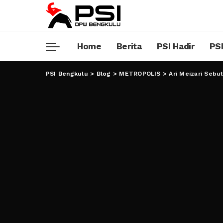
Home
Berita
PSI Hadir
PSI
PSI Bengkulu
>
Blog
>
METROPOLIS
>
Ari Meizari Sebu