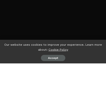
Our website uses cookies to improve your experience. Learn more
about:
Cookie Policy
Accept
psiaceh.or.id/
– Wakil I Ketua DPRD Provinsi Lampung, Elly
Wahyuni melakukan upaya untuk mendongkrak taraf
kesejahteraan petani dengan mensosialisasikan kepada
masyarakat untuk menjual produk hasil pertanian ketika
sudah diolah (barang jadi).