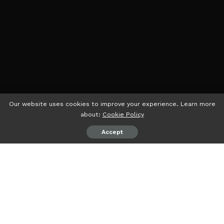
Our website uses cookies to improve your experience. Learn more
about:
Cookie Policy
Accept
psiaceh.or.id/
– Meski kedatangan Ketua Umum DPP PAN
Zulkifli Hasan (Zulhas) dan Menteri Badan Usaha Milik
Negara (BUMN) Erick Thohir sebagai menteri yang
dijadwalkan mengisi kuliah umum di gedung serba guna
(GSG) Universitas Lampung (Unila), Rabu (20/09/2023).