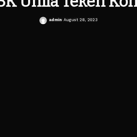
P3K Unila Teken Kon
admin
August 28, 2023
Posted
by