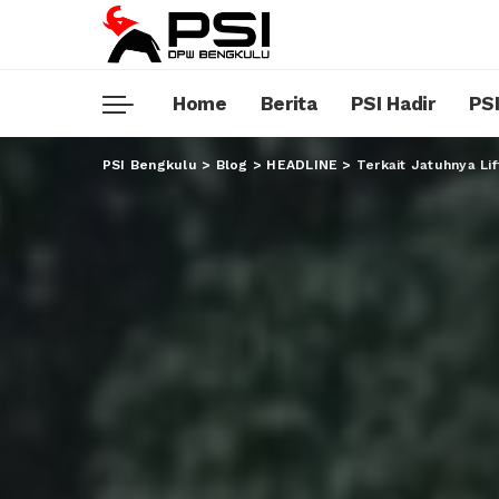
Home
Berita
PSI Hadir
PSI
PSI Bengkulu
>
Blog
>
HEADLINE
>
Terkait Jatuhnya Li