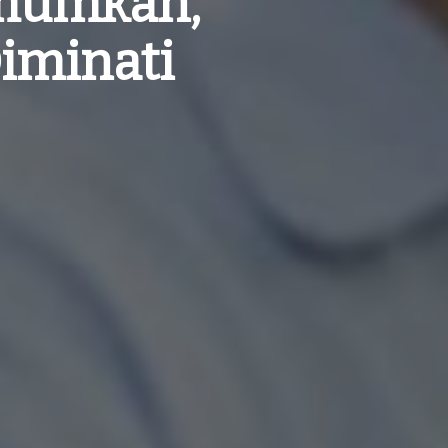
umumkan,
Diminati