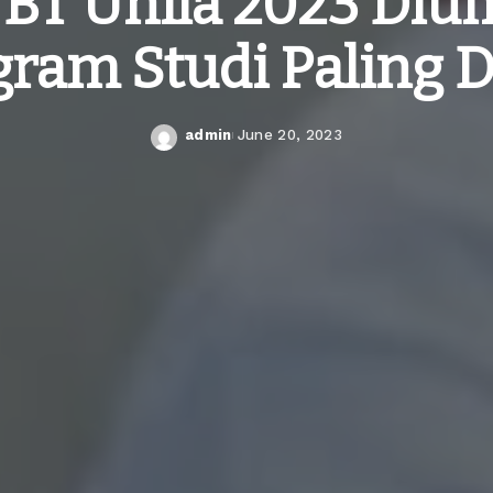
NBT Unila 2023 Di
gram Studi Paling 
admin
June 20, 2023
Posted
by