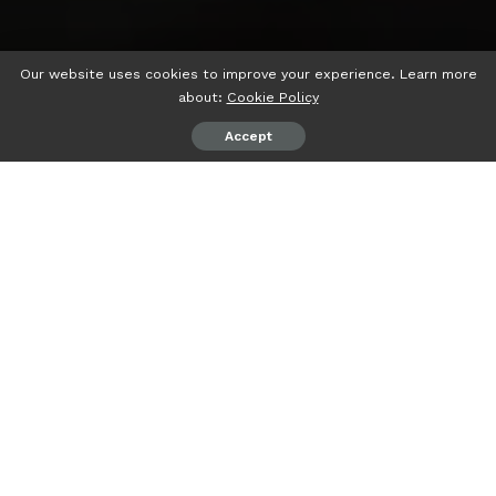
Our website uses cookies to improve your experience. Learn more
about:
Cookie Policy
Accept
psiaceh.or.id/
– Universitas Lampung (Unila) terus
meningkatkan koordinasi dan sinergi dalam
pengembangan institusi pendidikan tinggi.
Hal ini terlihat dari kegiatan rapat monitoring dan evaluasi
(monev) program pembangunan prasarana kampus yang
digelar Biro Perencanaan dan Hubungan Masyarakat
(BPHM) Unila, Selasa (05/06/2023).
Rapat yang dipimpin Wakil Rektor Bidang Perencanaan,
Kerja sama, dan TIK Dr. Ayi Ahadiat ini bertujuan untuk