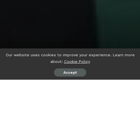
Our website uses cookies to improve your experience. Learn more
about:
Cookie Policy
Accept
psiaceh.or.id/
– Gerakan tanam kedelai di Umbul Solo,
Banjarmasin, Bulok, Tanggamus, Jumat (02/05/2023)
dihadiri Rektor Unila dan jajaran.
Ya, Prof. Dr. Ir Lusmeilia Afriani, D.E.A., I.P.M., didampingi
oleh Wakil Rektor Bidang Akademik Dr.Eng. Suripto Dwi
Yuwono, MT. Dekan Fakultas Pertanian Prof. Dr. Ir. Irwan