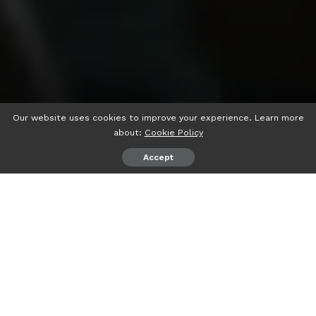
Our website uses cookies to improve your experience. Learn more
about:
Cookie Policy
Accept
psiaceh.or.id/
– Universitas Lampung (Unila) menggelar
rapat koordinasi (rakor) antara pimpinan dan Dewan
Pengawas (Dewas) Badan Layanan Umum (BLU) Unila, di
ruang sidang utama, Gedung Rektorat, lantai dua, Jumat
(26/05/2023).
Rakor dihadiri Rektor Unila Prof. Dr. Ir Lusmeilia Afriani,