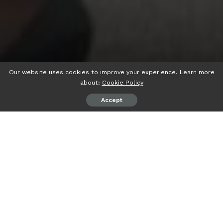
Our website uses cookies to improve your experience. Learn more
about:
Cookie Policy
Accept
psiaceh.or.id/
– Gubernur Lampung Arinal Djunaidi dan
jajaran Forkopimda Provinsi Lampung menyambut
kedatangan Presiden Republik Indonesia (RI) Ir. Joko
Widodo di Bandara Raden Inten II Lampung Selatan,
Jumat (05/05/2023).
Sambil melempar senyum dan membungkuk, Gubernur
Arinal memberi hormat dan menyalami RI-1 tersebut.