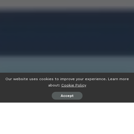
Our website uses cookies to improve your experience. Learn more
about:
Cookie Policy
Accept
psiaceh.or.id/
– Pendaftaran Ujian Masuk Perguruan Tinggi
Keagamaan Islam Negeri (UM-PTKIN) tahun 2023 secara
resmi akan dibuka mulai besok, Senin 10 April 2023 pukul