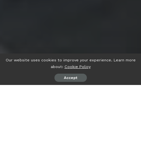
Our website uses cookies to improve your experience. Learn more
about:
Cookie Policy
Accept
psiaceh.or.id/
– Kesal dengan ulah oknum polisi yang
arogan, masyarakat Perum Adena II, Margodadi, Jatiagung,
Lampung Selatan sambangi Mapolda Lampung, Selasa
(24/01/2023) malam.
Pasalnya, oknum polisi yang telah dilaporkan masyarakat