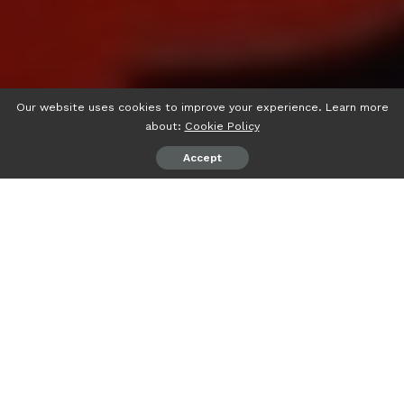
Our website uses cookies to improve your experience. Learn more
about:
Cookie Policy
Accept
psiaceh.or.id/
– Terdakwa suap penerimaan mahasiswa
baru (PMB) Unila 2022, Andi Desfiandi meminta agar
majelis hakim membebaskanya juga memulihkan nama
baiknya.
Hal tersebut diungkapkannya, saat dalam nota pembelaan
(Pledoi) atas tuntutan Jaksa Penuntut Umum (JPU) KPK di
Pengadilan Negeri (PN) Tanjungkarang, Senin (09/01/2023).