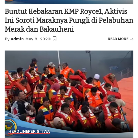
Buntut Kebakaran KMP Royce1, Aktivis
Ini Soroti Maraknya Pungli di Pelabuhan
Merak dan Bakauheni
By
admin
May 9, 2023
READ MORE
Posted
by
HEADLINE
PERISTIWA